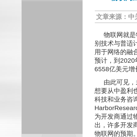
文章来源：中关村
物联网就是
别技术与普适
用于网络的融
预计，到202
6558亿美元增
由此可见，
想要从中盈利
科技和业务咨
HarborRe
为开发商通过
出，许多开发
物联网的预期