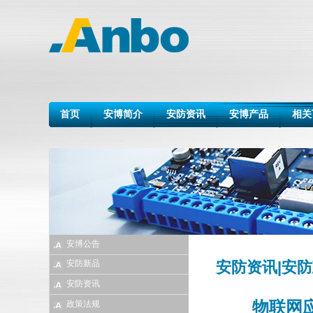
首页
安博简介
安防资讯
安博产品
相关
安博公告
安防资讯|安防
安防新品
安防资讯
物联网
政策法规